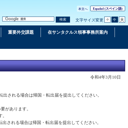
Español
(スペイン語)
本文へ
大
検索
中
文字サイズ変更
小
重要外交課題
在サンタクルス領事事務所案内
令和4年3月10日
転出される場合は帰国・転出届を提出してください。
必要があります。
す。
転出される場合は帰国・転出届を提出してください。