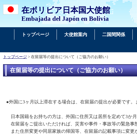
在ボリビア日本国大使館
Embajada del Japón en Bolivia
トップページ
大使館案内
二国間関係
トップページ
> 在留届等の提出について（ご協力のお願い）
在留届等の提出について（ご協力のお願い）
●外国に3ヶ月以上滞在する場合は、在留届の提出が必要です
日本国籍をお持ちの方は、外国に住所又は居所を定めて3か月
在留届をご提出いただければ、災害や事件・事故等の緊急事態
また住所変更や同居家族の帰国等、在留届の記載事項に変更が