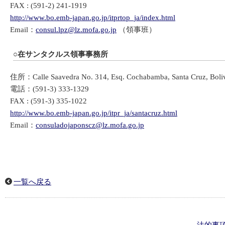
FAX : (591-2) 241-1919
http://www.bo.emb-japan.go.jp/itprtop_ja/index.html
Email：
consul.lpz@lz.mofa.go.jp
（領事班）
○在サンタクルス領事事務所
住所：Calle Saavedra No. 314, Esq. Cochabamba, Santa Cruz, Boliv
電話：(591-3) 333-1329
FAX : (591-3) 335-1022
http://www.bo.emb-japan.go.jp/itpr_ja/santacruz.html
Email：
consuladojaponscz@lz.mofa.go.jp
一覧へ戻る
法的事