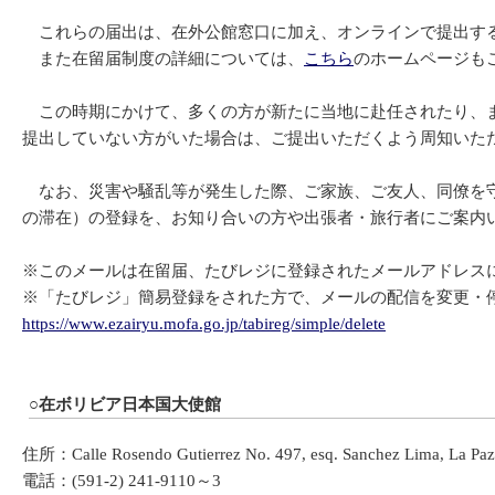
これらの届出は、在外公館窓口に加え、オンラインで提出す
また在留届制度の詳細については、
こちら
のホームページも
この時期にかけて、多くの方が新たに当地に赴任されたり、ま
提出していない方がいた場合は、ご提出いただくよう周知いた
なお、災害や騒乱等が発生した際、ご家族、ご友人、同僚を守
の滞在）の登録を、お知り合いの方や出張者・旅行者にご案内
※このメールは在留届、たびレジに登録されたメールアドレス
※「たびレジ」簡易登録をされた方で、メールの配信を変更・停
https://www.ezairyu.mofa.go.jp/tabireg/simple/delete
○在ボリビア日本国大使館
住所：Calle Rosendo Gutierrez No. 497, esq. Sanchez Lima, La Paz,
電話：(591-2) 241-9110～3