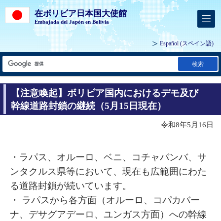
在ボリビア日本国大使館
Embajada del Japón en Bolivia
Español
(スペイン語)
検索
【注意喚起】ボリビア国内におけるデモ及び
幹線道路封鎖の継続（5月15日現在）
令和8年5月16日
・ラパス、オルーロ、ベニ、コチャバンバ、サ
ンタクルス県等において、現在も広範囲にわた
る道路封鎖が続いています。
・ ラパスから各方面（オルーロ、コパカバー
ナ、デサグアデーロ、ユンガス方面）への幹線