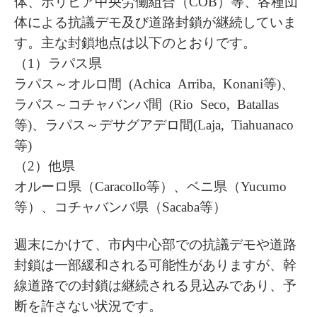
体、ボリビア中央労働組合（COB）等、各種団
体による抗議デモ及び道路封鎖が継続していま
す。主な封鎖地点は以下のとおりです。
（1）ラパス県
ラパス～オルロ間 (Achica Arriba, Konani等)、
ラパス～コチャバンバ間 (Rio Seco, Batallas
等)、ラパス～デサグアデロ間(Laja, Tiahuanaco
等)
（2）他県
オルーロ県（Caracollo等）、ベニ県（Yucumo
等）、コチャバンバ県（Sacaba等）
週末にかけて、市内中心部での抗議デモや道路
封鎖は一部緩和される可能性がありますが、幹
線道路での封鎖は継続される見込みであり、予
断を許さない状況です。