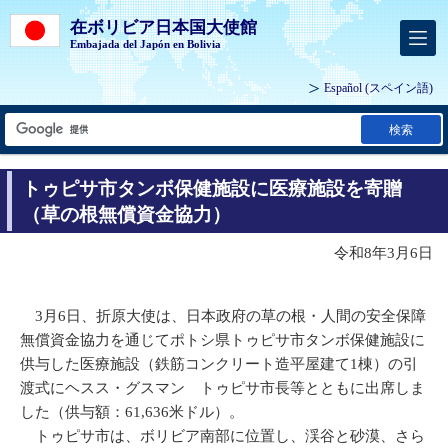
在ボリビア日本国大使館
Embajada del Japón en Bolivia
Español
(スペイン語)
検索
トゥピサ市タンボ保健施設に医療施設を寄贈
（草の根無償資金協力）
令和8年3月6日
3月6日、折原大使は、日本政府の草の根・人間の安全保障
無償資金協力を通じてポトシ県トゥピサ市タンボ保健施設に
供与した医療施設（鉄筋コンクリート造平屋建て1棟）の引
渡式にヘスス・グスマン トゥピサ市長等とともに出席しま
した（供与額：61,636米ドル）。
トゥピサ市は、ボリビア南部に位置し、渓谷と砂漠、さら