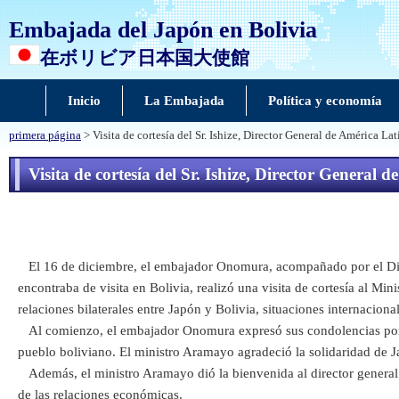
Embajada del Japón en Bolivia
在ボリビア日本国大使館
Inicio
La Embajada
Política y economía
primera página
> Visita de cortesía del Sr. Ishize, Director General de América L
Visita de cortesía del Sr. Ishize, Director General
El 16 de diciembre, el embajador Onomura, acompañado por el Direc
encontraba de visita en Bolivia, realizó una visita de cortesía al M
relaciones bilaterales entre Japón y Bolivia, situaciones internaciona
Al comienzo, el embajador Onomura expresó sus condolencias por lo
pueblo boliviano. El ministro Aramayo agradeció la solidaridad de J
Además, el ministro Aramayo dió la bienvenida al director general 
de las relaciones económicas.