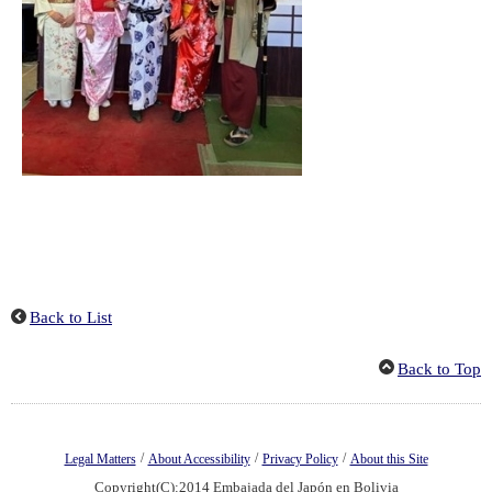
Back to List
Back to Top
/
/
/
Legal Matters
About Accessibility
Privacy Policy
About this Site
Copyright(C):2014 Embajada del Japón en Bolivia