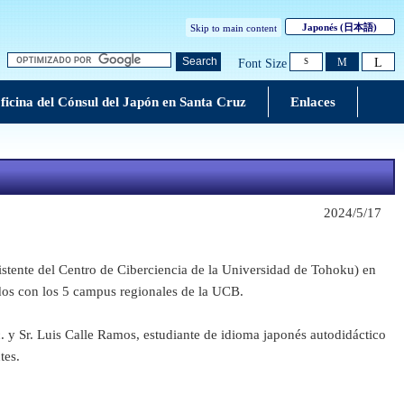
Japonés
(日本語)
Skip to main content
L
Search
M
Font Size
S
ficina del Cónsul del Japón en Santa Cruz
Enlaces
2024/5/17
sistente del Centro de Ciberciencia de la Universidad de Tohoku) en
ados con los 5 campus regionales de la UCB.
. y Sr. Luis Calle Ramos, estudiante de idioma japonés autodidáctico
tes.